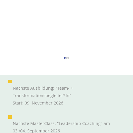
Nächste Ausbildung: "Team- +
Transformationsbegleiter*in"
Start: 09. November 2026
Selbstorganisation braucht Führung
Nächste MasterClass: "Leadership Coaching" am
03./04. September 2026