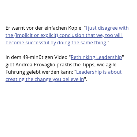
Er warnt vor der einfachen Kopie: "
I just disagree with 
the (implicit or explicit) conclusion that we, too will 
become successful by doing the same thing.
"
In dem 49-minütigen Video "
Rethinking Leadership
" 
gibt Andrea Provaglio praktische Tipps, wie agile 
Führung gelebt werden kann: "
Leadership is about 
creating the change you believe in
". 