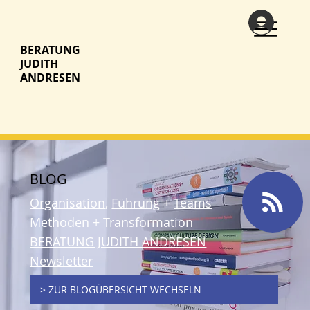
BERATUNG
JUDITH
ANDRESEN
BLOG
Organisation
,
Führung
+
Teams
Methoden
+
Transformation
BERATUNG JUDITH ANDRESEN
Newsletter
> ZUR BLOGÜBERSICHT WECHSELN