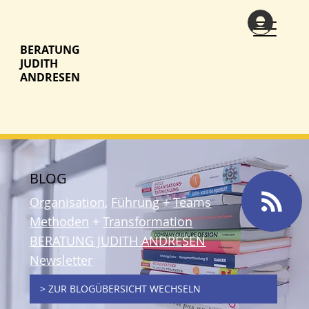
BERATUNG
JUDITH
ANDRESEN
BLOG
Organisation
,
Führung
+
Teams
Methoden
+
Transformation
BERATUNG JUDITH ANDRESEN
Newsletter
> ZUR BLOGÜBERSICHT WECHSELN