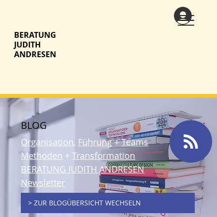
BERATUNG
JUDITH
ANDRESEN
BLOG
Organisation
,
Führung
+
Teams
Methoden
+
Transformation
BERATUNG JUDITH ANDRESEN
Newsletter
> ZUR BLOGÜBERSICHT WECHSELN