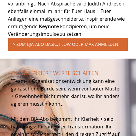
voranbringt. Nach Absprache wird Judith Andresen
ebenfalls einmal im Jahr für Euer Haus + Euer
Anliegen eine maßgeschneiderte, inspirierende wie
ermutigende
Keynote
konzipieren, um neue
Veränderungsimpulse zu setzen.
> ZUM BJA-ABO BASIC, FLOW ODER MAX ANMELDEN
ZIELORIENTIERT WERTE SCHAFFEN
"Team- + Organisationsentwicklung kann eine
ganz schöne Bürde sein, wenn vor lauter Muster
+ Gewohnheit nicht mehr klar ist, wo Ihr anders
agieren müsst + könnt.
Mit dem BJA-Abo bekommt Ihr Klarheit + seid
handlungsstark in Eurer Transformation. Ihr
gewinnt so Sicherheit + den direkten Zugriff auf