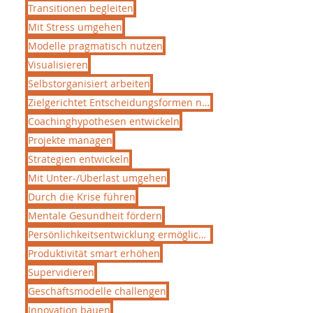
Transitionen begleiten
Mit Stress umgehen
Modelle pragmatisch nutzen
Visualisieren
Selbstorganisiert arbeiten
Zielgerichtet Entscheidungsformen nutzen
Coachinghypothesen entwickeln
Projekte managen
Strategien entwickeln
Mit Unter-/Überlast umgehen
Durch die Krise führen
Mentale Gesundheit fördern
Persönlichkeitsentwicklung ermöglichen
Produktivität smart erhöhen
Supervidieren
Geschäftsmodelle challengen
Innovation bauen