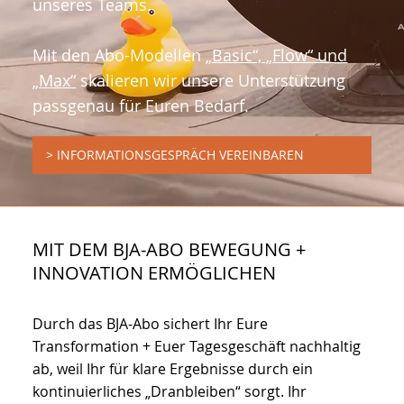
unseres Teams.
Mit den Abo-Modellen
„Basic“, „Flow“ und
„Max“
skalieren wir unsere Unterstützung
passgenau für Euren Bedarf.
> INFORMATIONSGESPRÄCH VEREINBAREN
MIT DEM BJA-ABO BEWEGUNG +
INNOVATION ERMÖGLICHEN
Durch das BJA-Abo sichert Ihr Eure
Transformation + Euer Tagesgeschäft nachhaltig
ab, weil Ihr für klare Ergebnisse durch ein
kontinuierliches „Dranbleiben“ sorgt. Ihr