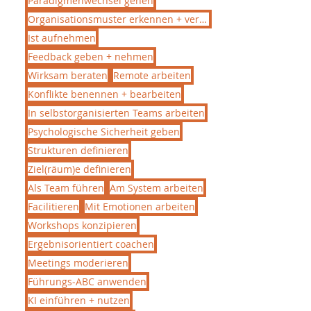
Paradigmenwechsel gehen
Organisationsmuster erkennen + verändern
Ist aufnehmen
Feedback geben + nehmen
Wirksam beraten
Remote arbeiten
Konflikte benennen + bearbeiten
In selbstorganisierten Teams arbeiten
Psychologische Sicherheit geben
Strukturen definieren
Ziel(räum)e definieren
Als Team führen
Am System arbeiten
Facilitieren
Mit Emotionen arbeiten
Workshops konzipieren
Ergebnisorientiert coachen
Meetings moderieren
Führungs-ABC anwenden
KI einführen + nutzen