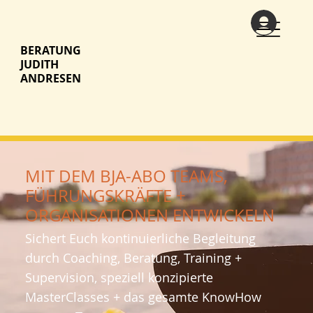
BERATUNG
JUDITH
ANDRESEN
MIT DEM BJA-ABO TEAMS,
FÜHRUNGSKRÄFTE +
ORGANISATIONEN ENTWICKELN
Sichert Euch kontinuierliche Begleitung
durch Coaching, Beratung, Training +
Supervision, speziell konzipierte
MasterClasses + das gesamte KnowHow