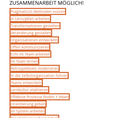
ZUSAMMENARBEIT MÖGLICH!
Pragmatisch Methoden nutzen
In Lernzyklen arbeiten
Transformationen gestalten
Veränderung gestalten
Organisationen entwickeln
Offen kommunizieren
Echt im Team arbeiten
Im Team lernen
Retrospektiven moderieren
In die Selbstorganisation führen
Teams entwickeln
Lernkultur etablieren
Effektive Prozesse finden + leben
Orientierung geben
Im System arbeiten