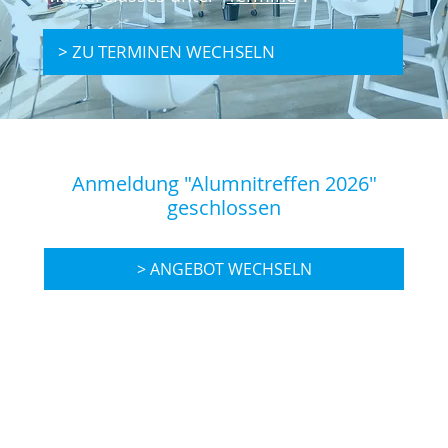
> ZU TERMINEN WECHSELN
Anmeldung "Alumnitreffen 2026"
geschlossen
> ANGEBOT WECHSELN