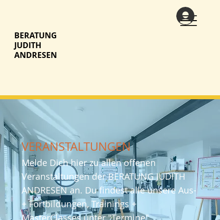
BERATUNG
JUDITH
ANDRESEN
VERANSTALTUNGEN
Melde Dich hier zu allen offenen
Veranstaltungen der BERATUNG JUDITH
ANDRESEN an. Du findest alle unsere Aus-
+ Fortbildungen, Trainings +
MasterClasses unter "
Termine
".