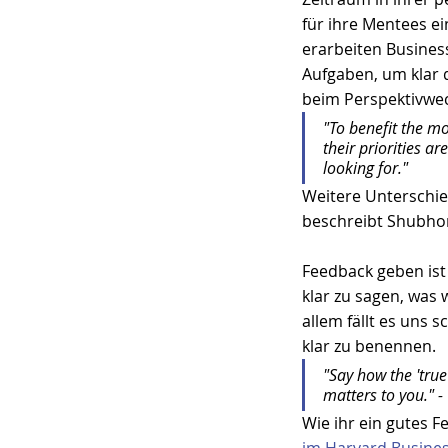
für ihre Mentees e
erarbeiten Busines
Aufgaben, um klar d
beim Perspektivwec
"To benefit the mo
their priorities a
looking for." 
Weitere Unterschi
beschreibt Shubhom
Feedback geben ist 
klar zu sagen, was 
allem fällt es uns 
klar zu benennen. 
"Say how the 'true
matters to you." -
Wie ihr ein gutes F