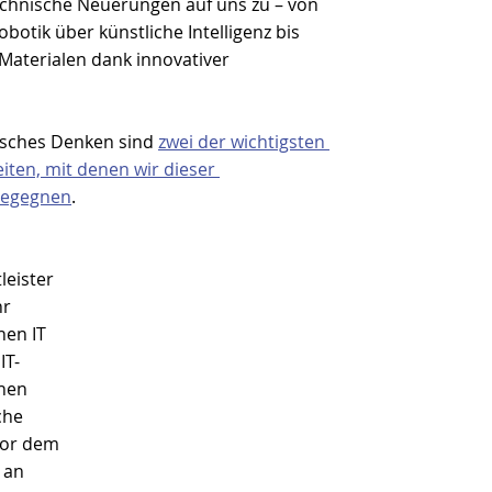
chnische Neuerungen auf uns zu – von 
botik über künstliche Intelligenz bis 
 Materialen dank innovativer 
tisches Denken sind 
zwei der wichtigsten 
iten, mit denen wir dieser 
begegnen
.
eister 
r 
en IT 
IT-
hen 
che 
or dem 
 an 