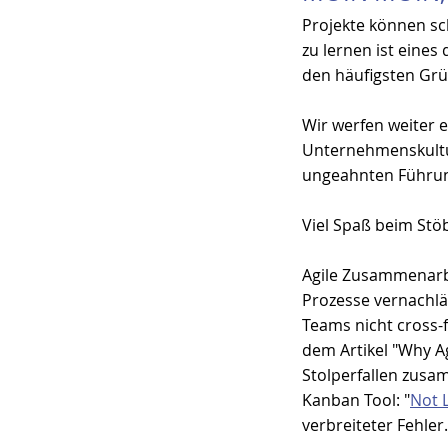
Projekte können sc
zu lernen ist eines
den häufigsten Grü
Wir werfen weiter e
Unternehmenskultur
ungeahnten Führun
Viel Spaß beim Stö
Agile Zusammenarbe
Prozesse vernachlä
Teams nicht cross-f
dem Artikel "
Why Ag
Stolperfallen zusa
Kanban Tool: "
Not 
verbreiteter Fehler.