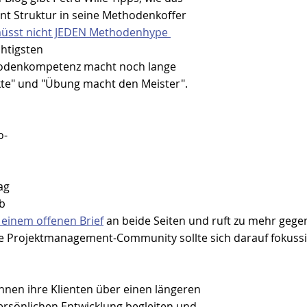
 Struktur in seine Methodenkoffer 
müsst nicht JEDEN Methodenhype 
chtigsten 
odenkompetenz macht noch lange 
te" und "Übung macht den Meister".
o-
ag
b 
n einem offenen Brief
 an beide Seiten und ruft zu mehr gege
ie Projektmanagement-Community sollte sich darauf fokuss
en ihre Klienten über einen längeren 
ersönlichen Entwicklung begleiten und 