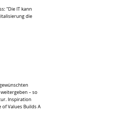
: "Die IT kann 
talisierung die 
 gewünschten 
 weitergeben – so 
r. Inspiration 
 of Values Builds A 