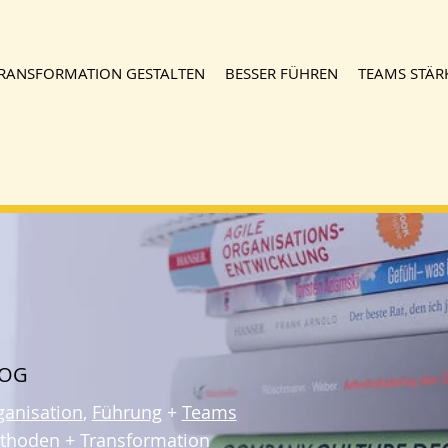
RANSFORMATION GESTALTEN
BESSER FÜHREN
TEAMS STÄR
LOG
ganisation
,
Führung
+
Teams
thoden
+
Transformation