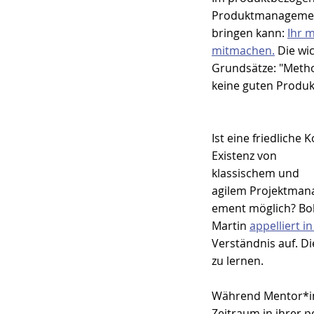
Produktmanagement
bringen kann: 
Ihr 
mitmachen.
 Die wi
Grundsätze: "Meth
keine guten Produk
Ist eine friedliche K
Existenz von 
klassischem und 
agilem Projektman
ement möglich? Bo
Martin 
appelliert i
Verständnis auf. D
zu lernen.
Während Mentor*inn
Zeitraum in ihrer p