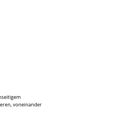
nseitigem 
ieren, voneinander 