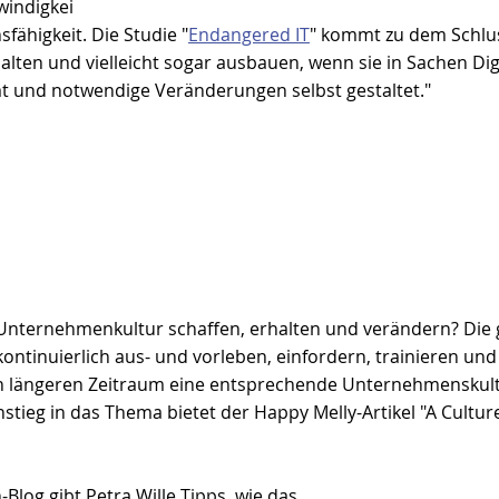
windigkei
sfähigkeit. Die Studie "
Endangered IT
" kommt zu dem Schluss
lten und vielleicht sogar ausbauen, wenn sie in Sachen Digi
 und notwendige Veränderungen selbst gestaltet."
e Unternehmenkultur schaffen, erhalten und verändern? Die
ntinuierlich aus- und vorleben, einfordern, trainieren und
n längeren Zeitraum eine entsprechende Unternehmenskultu
stieg in das Thema bietet der Happy Melly-Artikel "
A Culture
log gibt Petra Wille Tipps, wie das 