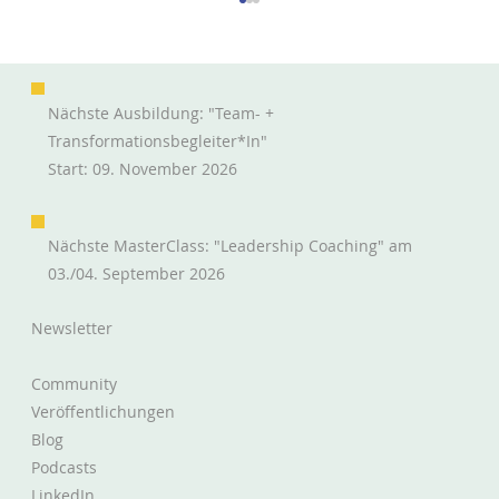
Nächste Ausbildung: "Team- +
Transformationsbegleiter*in"
Wir streiten uns nicht.
Start: 09. November 2026
Nächste MasterClass: "Leadership Coaching" am
03./04. September 2026
Newsletter
Community
Veröffentlichungen
Blog
Podcasts
LinkedIn