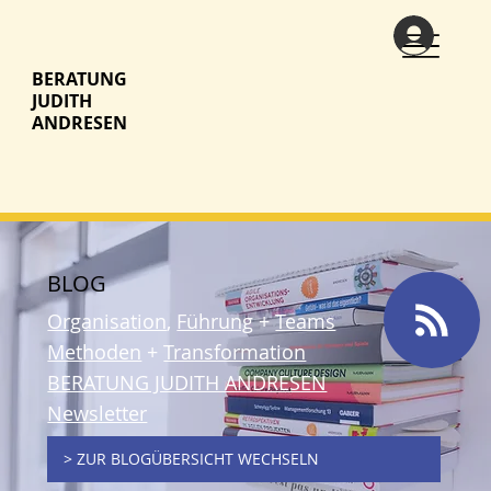
BERATUNG
JUDITH
ANDRESEN
BLOG
Organisation
,
Führung
+
Teams
Methoden
+
Transformation
BERATUNG JUDITH ANDRESEN
Newsletter
> ZUR BLOGÜBERSICHT WECHSELN