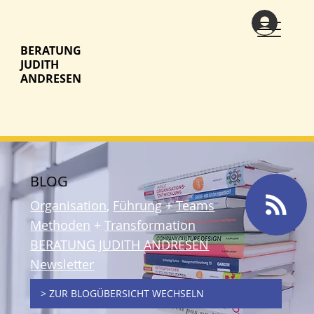
BERATUNG
JUDITH
ANDRESEN
BLOG
Organisation
,
Führung
+
Teams
Methoden
+
Transformation
BERATUNG JUDITH ANDRESEN
Newsletter
> ZUR BLOGÜBERSICHT WECHSELN