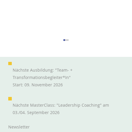
Nächste Ausbildung: "Team- +
Transformationsbegleiter*in"
Das Ticket ist fast fertig
Start: 09. November 2026
Nächste MasterClass: "Leadership Coaching" am
03./04. September 2026
Newsletter