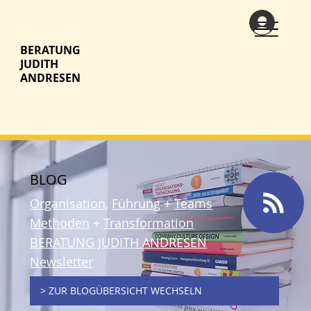
BERATUNG
JUDITH
ANDRESEN
BLOG
Organisation
,
Führung
+
Teams
Methoden
+
Transformation
BERATUNG JUDITH ANDRESEN
Newsletter
> ZUR BLOGÜBERSICHT WECHSELN