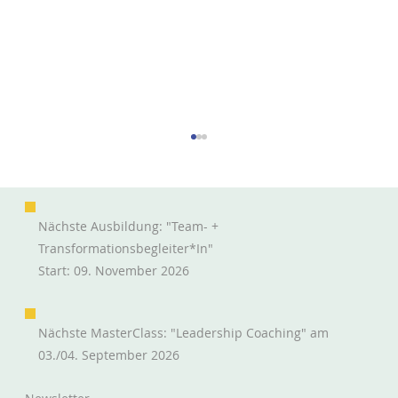
Nächste Ausbildung: "Team- +
Transformationsbegleiter*in"
Start: 09. November 2026
Projekthabitate in fünf Dimensionen
Nächste MasterClass: "Leadership Coaching" am
03./04. September 2026