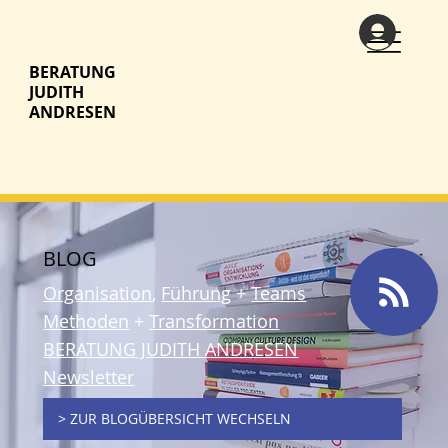
BERATUNG
JUDITH
ANDRESEN
BLOG
Organisation
,
Führung
+
Teams
Methoden
+
Transformation
BERATUNG JUDITH ANDRESEN
Newsletter
> ZUR BLOGÜBERSICHT WECHSELN