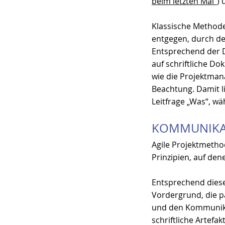
beim letzten Mal“
)
Klassische Methode
entgegen, durch d
Entsprechend der Di
auf schriftliche Do
wie die Projektman
Beachtung. Damit l
Leitfrage „Was“, wä
KOMMUNIKAT
Agile Projektmetho
Prinzipien, auf den
Entsprechend diese
Vordergrund, die pa
und den Kommunika
schriftliche Artefak