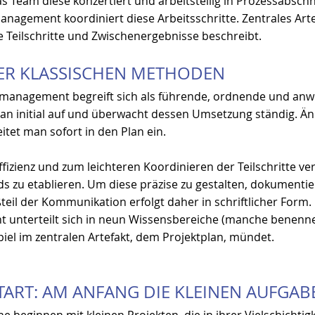
as Team diese konzertiert und arbeitsteilig in Prozessabsch
nagement koordiniert diese Arbeitsschritte. Zentrales Artef
le Teilschritte und Zwischenergebnisse beschreibt. 
DER KLASSISCHEN METHODEN
tmanagement begreift sich als führende, ordnende und anw
an initial auf und überwacht dessen Umsetzung ständig. A
tet man sofort in den Plan ein.
fizienz und zum leichteren Koordinieren der Teilschritte ve
 zu etablieren. Um diese präzise zu gestalten, dokumentie
oßteil der Kommunikation erfolgt daher in schriftlicher Form.
unterteilt sich in neun Wissensbereiche (manche benenne
l im zentralen Artefakt, dem Projektplan, mündet.
TART: AM ANFANG DIE KLEINEN AUFGAB
he beginnen mit kleinen Projekten, die in ihrer Vielschichtig