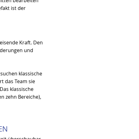
nitten bearbeiten 
akt ist der 
eisende Kraft. Den 
̈nderungen und 
rsuchen klassische 
rt das Team sie 
 Das klassische 
n zehn Bereiche), 
EN
keit überschaubar 