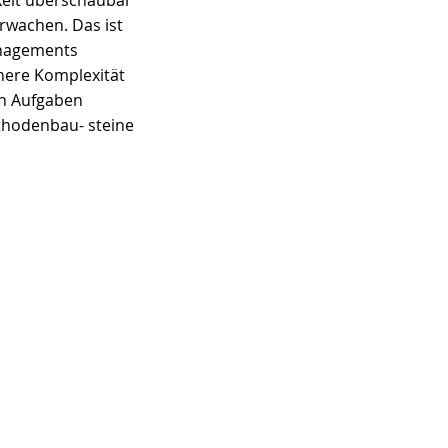
erwachen. Das ist 
anagements 
here Komplexität 
on Aufgaben 
ethodenbau- steine 