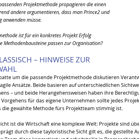
 passenden Projektmethode propagieren die einen 
hrend andere argumentieren, dass man Prince2 und 
ig anwenden müsse. 
thode ist für ein konkretes Projekt Erfolg 
e Methodenbausteine passen zur Organisation?
LASSISCH – HINWEISE ZUR 
WAHL
ebatte um die passende Projektmethode diskutieren Verantw
 agile Ansätze. Beide basieren auf unterschiedlichen Sichtwe
ens – und beide Herangehensweisen haben ihre Berechtigu
orgehens für das eigene Unternehmen sollte jedes Proje
 die gewählte Methode fürs Projektteam stimmig ist.
Sicht ist die Wirtschaft eine komplexe Welt: Projekte sind ü
prägt durch diese tayloristische Sicht gilt es, die gestellte A