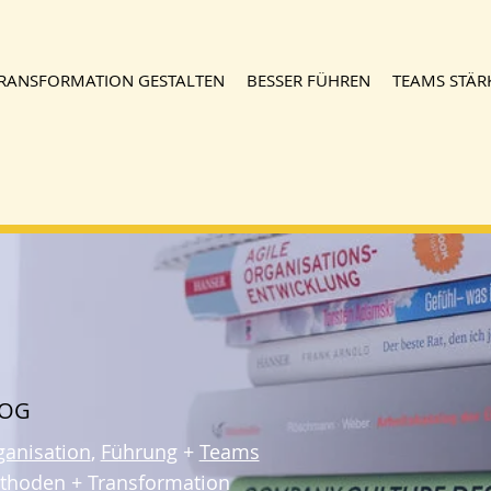
RANSFORMATION GESTALTEN
BESSER FÜHREN
TEAMS STÄR
LOG
ganisation
,
Führung
+
Teams
thoden
+
Transformation