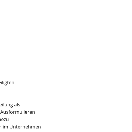
ligten 
ilung als 
m Ausformulieren 
hezu 
ner im Unternehmen 