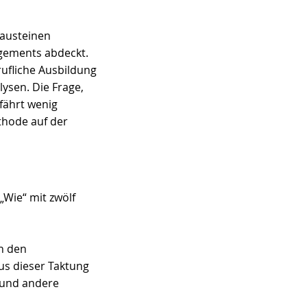
austeinen 
gements abdeckt. 
rufliche Ausbildung 
ysen. Die Frage, 
ährt wenig 
thode auf der 
ie“ mit zwölf 
n den 
us dieser Taktung 
 und andere 