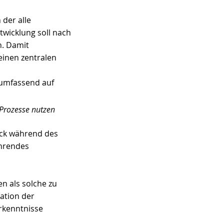
der alle 
wicklung soll nach 
. Damit 
einen zentralen 
 umfassend auf 
 Prozesse nutzen 
ck während des 
hrendes 
n als solche zu 
ation der 
rkenntnisse 