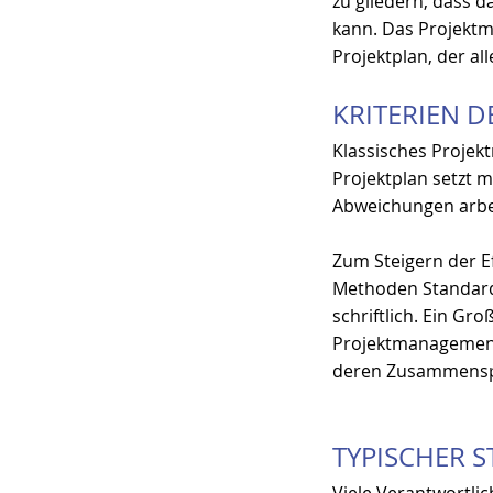
zu gliedern, dass d
kann. Das Projektma
Projektplan, der al
KRITERIEN 
Klassisches Projek
Projektplan setzt m
Abweichungen arbei
Zum Steigern der Ef
Methoden Standards
schriftlich. Ein Gr
Projektmanagement 
deren Zusammenspie
TYPISCHER S
Viele Verantwortlic