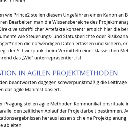
 umschreiben.
n wie Prince2 stellen diesem Ungefähren einen Kanon an B
eren Bearbeiten man die Wissensbereiche des Projektmana
rektive schriftlicher Artefakte konzentriert sich hier die be
kumente wie Steuerungs- und Statusberichte oder Risikoanal
ager*nnen die notwendigen Daten erfassen und sichern, erf
iegt der Schwerpunkt beim Vermitteln einer klassischen Me
hrend das „Wie“ unterrepräsentiert ist. 
ION IN AGILEN PROJEKTMETHODEN
den beantworten dagegen schwerpunktmäßig die Leitfrage „W
en das agile Manifest basiert.
r Prägung stellen agile Methoden Kommunikationsrituale i
rallel den zeitlichen Ablauf der Projektarbeit bestimmen. A
tionsergebnissen heraus lassen sich eine Projektplanung
te ableiten.