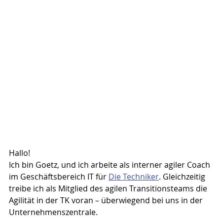
Hallo!
Ich bin Goetz, und ich arbeite als interner agiler Coach 
im Geschäfts­be­reich IT für 
Die Techniker
. Gleichzeitig 
treibe ich als Mitglied des agilen Transi­tions­teams die 
Agilität in der TK voran – über­wiegend bei uns in der 
Unter­neh­mens­zen­trale.