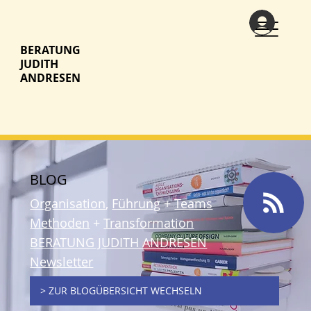
BERATUNG
JUDITH
ANDRESEN
BLOG
Organisation
,
Führung
+
Teams
Methoden
+
Transformation
BERATUNG JUDITH ANDRESEN
Newsletter
> ZUR BLOGÜBERSICHT WECHSELN