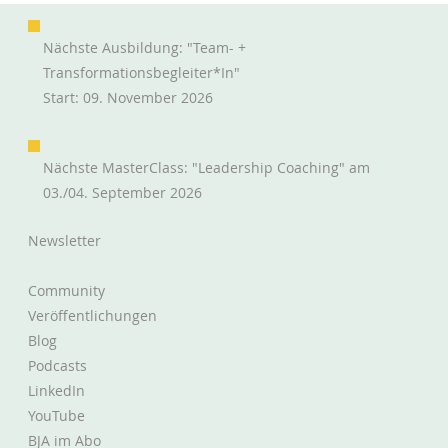
Nächste Ausbildung: "Team- +
Transformationsbegleiter*in"
Start: 09. November 2026
Projekthabitate in fünf Dimensionen
Nächste MasterClass: "Leadership Coaching" am
03./04. September 2026
Newsletter
Community
Veröffentlichungen
Blog
Podcasts
LinkedIn
YouTube
BJA im Abo