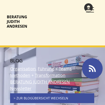
BERATUNG
JUDITH
ANDRESEN
BLOG
Organisation
,
Führung
+
Teams
Methoden
+
Transformation
BERATUNG JUDITH ANDRESEN
Newsletter
> ZUR BLOGÜBERSICHT WECHSELN