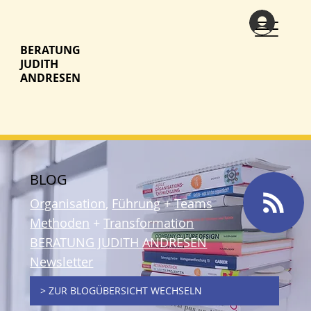
BERATUNG
JUDITH
ANDRESEN
BLOG
Organisation
,
Führung
+
Teams
Methoden
+
Transformation
BERATUNG JUDITH ANDRESEN
Newsletter
> ZUR BLOGÜBERSICHT WECHSELN