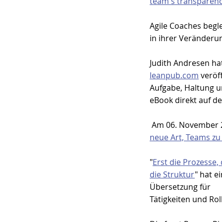
team's transparen
Agile Coaches begl
in ihrer Veränderun
Judith Andresen hat
leanpub.com
 veröf
Aufgabe, Haltung u
eBook direkt auf d
 Am
 06. November 
neue Art, Teams zu
"
Erst die Prozesse,
die Struktur
" hat ei
Übersetzung für 
Tätigkeiten und Rol