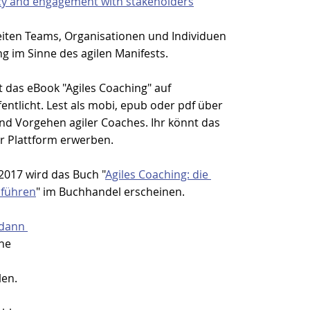
cy and engagement with stakeholders
"
eiten Teams, Organisationen und Individuen 
g im Sinne des agilen Manifests.
 das eBook "Agiles Coaching" auf 
fentlicht. Lest als mobi, epub oder pdf über 
nd Vorgehen agiler Coaches. Ihr könnt das 
er Plattform erwerben.
2017 wird das Buch "
Agiles Coaching: die 
 führen
" im Buchhandel erscheinen.
 dann 
ne 
len.