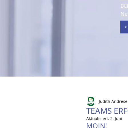
BE
Ne
>
Judith Andrese
TEAMS ER
Aktualisiert:
2. Juni
MOIN!