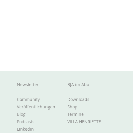
Newsletter
BJA im Abo
Community
Downloads
Teamstimmung und -
Sel
Veröffentlichungen
Shop
konflikte verstehen + damit
Fü
Blog
Termine
umgehen
Podcasts
VILLA HENRIETTE
LinkedIn