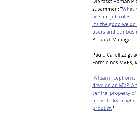
Die fasst Roman Pic
zusammen: "
What 
are not job roles and
It’s the good we do 
users and our busi
Product Manager.
Paulo Caroli zeigt 
Form eines MVPs) 
"
A lean inception is
develop an MVP. Al
central property of 
order to learn whet
product.
"