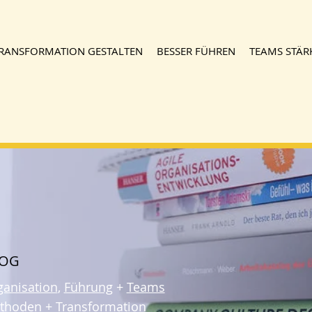
RANSFORMATION GESTALTEN
BESSER FÜHREN
TEAMS STÄR
LOG
ganisation
,
Führung
+
Teams
thoden
+
Transformation