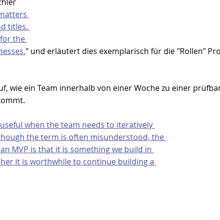
hler 
matters 
 titles. 
for the 
nesses.
" und erläutert dies exemplarisch für die "Rollen" P
auf, wie ein Team innerhalb von einer Woche zu einer prüfba
kommt.
 useful when the team needs to iteratively 
though the term is often misunderstood, the 
an MVP is that it is something we build in 
her it is worthwhile to continue building a 