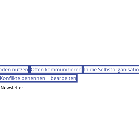
oden nutzen
Offen kommunizieren
In die Selbstorganisati
Konflikte benennen + bearbeiten
Newsletter