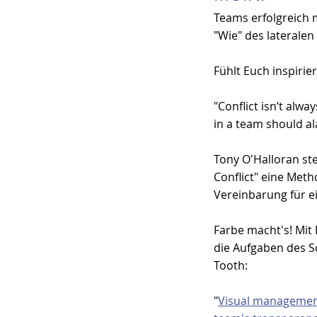
Teams erfolgreich 
"Wie" des lateralen
Fühlt Euch inspirier
"Conflict isn’t alwa
in a team should a
Tony O'Halloran stel
Conflict
" eine Meth
Vereinbarung für 
Farbe macht's! Mit
die Aufgaben des S
Tooth:
"
Visual management 