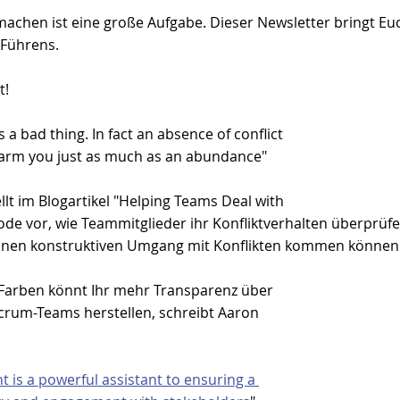
machen ist eine große Aufgabe. Dieser Newsletter bringt Eu
 Führens.
t!
ys a bad thing. In fact an absence of conflict 
larm you just as much as an abundance" 
lt im Blogartikel "
Helping Teams Deal with 
ode vor, wie Teammitglieder ihr Konfliktverhalten überprüfe
einen konstruktiven Umgang mit Konflikten kommen können
 Farben könnt Ihr mehr Transparenz über 
crum-Teams herstellen, schreibt Aaron 
is a powerful assistant to ensuring a 