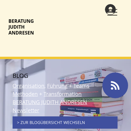
BERATUNG
JUDITH
ANDRESEN
BLOG
Organisation
,
Führung
+
Teams
Methoden
+
Transformation
BERATUNG JUDITH ANDRESEN
Newsletter
> ZUR BLOGÜBERSICHT WECHSELN