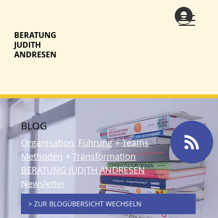
BERATUNG
JUDITH
ANDRESEN
BLOG
Organisation
,
Führung
+
Teams
Methoden
+
Transformation
BERATUNG JUDITH ANDRESEN
Newsletter
> ZUR BLOGÜBERSICHT WECHSELN