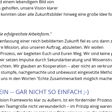
nd einem lebendigem Bild von 
 geholfen, unsere Vision klarer 
 konnten über alle Zukunftsbilder hinweg eine große Idee f
ie erfolgreichste Arbeitsform."
fassung einer reich bebilderten Zukunft fiel es uns dann z
re Mission, also unseren Auftrag, abzuleiten. Wir wollen
Prozess, wir begleiten Euch und Euren Weg. Wir sind keine 
ir setzen Impulse durch Sekundärberatung und Wissenstra
rachten. Wir glauben an Kooperation -- aber nicht an verkru
n stumpfe, nachgemachte und unbewusst eingesetzte Metho
für uns in den Worten "Echte Zusammenarbeit möglich mache
IN -- GAR NICHT SO EINFACH ;-)
ision Frameworks klar zu äußern, ist ein fordernder Prozess
en Teamgröße nicht verwunderlich -- im Prinzip einig waren,