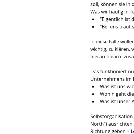
soll, können sie i
Was wir häufig in T
"Eigentlich ist 
"Bei uns traut 
In diese Falle wolle
wichtig, zu klären,
hierarchiearm zus
Das funktioniert nu
Unternehmens im K
Was ist uns wic
Wohin geht die
Was ist unser A
Selbstorganisation 
North") ausrichten 
Richtung geben + L