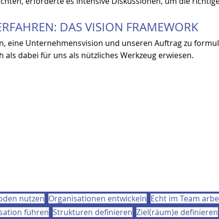
hten, erforderte es intensive Diskussionen, um die richtig
VERFAHREN: DAS VISION FRAMEWORK
an, eine Unternehmensvision und unseren Auftrag zu formuli
 als dabei für uns als nützliches Werkzeug erwiesen.
oden nutzen
Organisationen entwickeln
Echt im Team arbe
isation führen
Strukturen definieren
Ziel(räum)e definieren