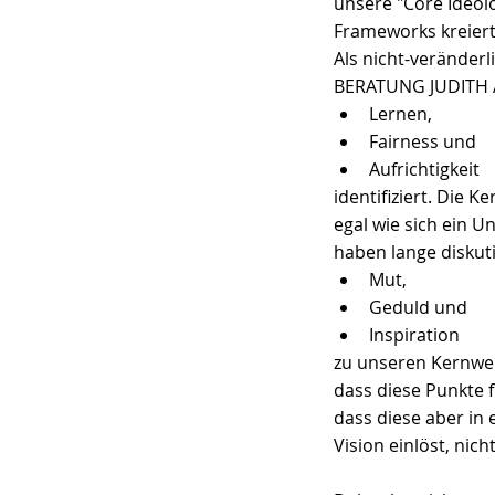
unsere "Core Ideol
Frameworks kreiert
Als nicht-veränderl
BERATUNG JUDITH 
Lernen,
Fairness und
Aufrichtigkeit
identifiziert. Die 
egal wie sich ein U
haben lange diskuti
Mut,
Geduld und
Inspiration
zu unseren Kernwer
dass diese Punkte f
dass diese aber in e
Vision einlöst, nic