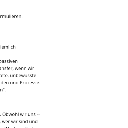
ormulieren.
iemlich 
passiven 
nsfer, wenn wir 
stete, unbewusste 
den und Prozesse. 
n".
. Obwohl wir uns -- 
 wer wir sind und 