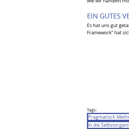
wie wir handeln möc
EIN GUTES 
Es hat uns gut get
Framework" hat sich
Tags:
Pragmatisch Meth
In die Selbstorgan