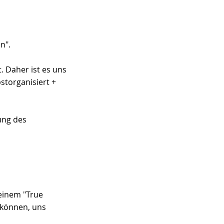
n".
. Daher ist es uns 
storganisiert + 
ung des 
 einem "True 
 können, uns 