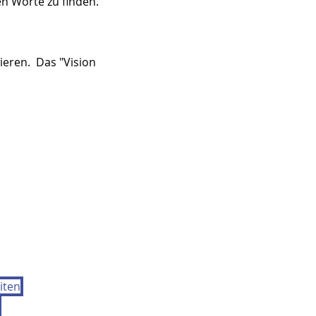
en Worte zu finden.
eren.  Das "Vision 
iten