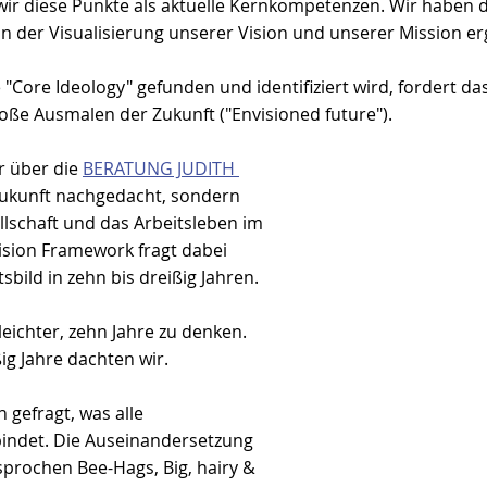
ir diese Punkte als aktuelle Kernkompetenzen. Wir haben d
 der Visualisierung unserer Vision und unserer Mission er
"Core Ideology" gefunden und identifiziert wird, fordert da
ße Ausmalen der Zukunft ("Envisioned future").
 über die 
BERATUNG JUDITH 
Zukunft nachgedacht, sondern 
llschaft und das Arbeitsleben im 
ision Framework fragt dabei 
bild in zehn bis dreißig Jahren.
 leichter, zehn Jahre zu denken. 
ig Jahre dachten wir.
gefragt, was alle 
bindet. Die Auseinandersetzung 
prochen Bee-Hags, Big, hairy & 