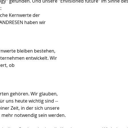
ogy" gefunden. Und unsere "Envisioned future" im Sinne des
:
iche Kernwerte der 
ANDRESEN haben wir
Kernwerte bleiben bestehen, 
nternehmen entwickelt. Wir 
ert, ob
ten gehören. Wir glauben, 
ür uns heute wichtig sind -- 
iner Zeit, in der sich unsere 
ht mehr notwendig sein werden.