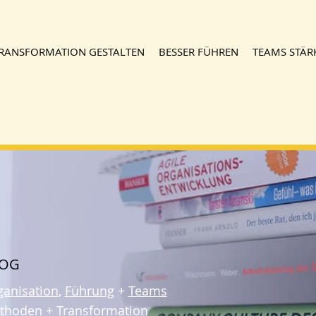
RANSFORMATION GESTALTEN
BESSER FÜHREN
TEAMS STÄR
LOG
ganisation
,
Führung
+
Teams
thoden
+
Transformation