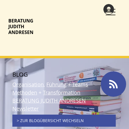
BERATUNG
JUDITH
ANDRESEN
BLOG
Organisation
,
Führung
+
Teams
Methoden
+
Transformation
BERATUNG JUDITH ANDRESEN
Newsletter
> ZUR BLOGÜBERSICHT WECHSELN