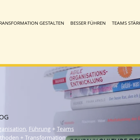
RANSFORMATION GESTALTEN
BESSER FÜHREN
TEAMS STÄR
LOG
ganisation
,
Führung
+
Teams
thoden
+
Transformation