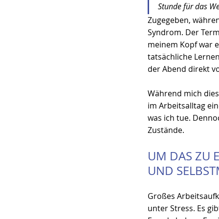
Stunde für das We
Zugegeben, während 
Syndrom. Der Termi
meinem Kopf war ei
tatsächliche Lernen 
der Abend direkt vo
Während mich diese
im Arbeitsalltag ei
was ich tue. Denno
Zustände.
UM DAS ZU E
UND SELBS
Großes Arbeitsaufk
unter Stress. Es gi