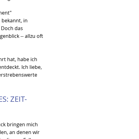
ment" 
bekannt, in 
 Doch das 
nblick -- allzu oft 
t hat, habe ich 
tdeckt. Ich liebe, 
erstrebenswerte 
: ZEIT- 
ck bringen mich 
den, an denen wir 