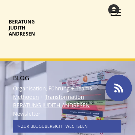
BERATUNG
JUDITH
ANDRESEN
BLOG
Organisation
,
Führung
+
Teams
Methoden
+
Transformation
BERATUNG JUDITH ANDRESEN
Newsletter
> ZUR BLOGÜBERSICHT WECHSELN