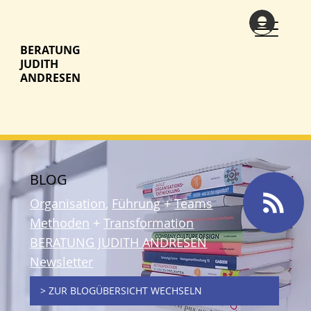
BERATUNG
JUDITH
ANDRESEN
BLOG
Organisation
,
Führung
+
Teams
Methoden
+
Transformation
BERATUNG JUDITH ANDRESEN
Newsletter
> ZUR BLOGÜBERSICHT WECHSELN