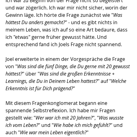
Ich war zu Beginn von der Frage nicht so begeistert 
und war zögerlich. Ich war mir nicht sicher, worin der 
Gewinn läge. Ich hörte die Frage zunächst wie "
Was 
hättest Du anders gemacht?
" - und es gibt nichts in 
meinem Leben, was ich auf so eine Art bedaure, dass 
ich "etwas" gerne früher gewusst hätte. Und 
entsprechend fand ich Joels Frage nicht spannend. 
Joel erweiterte in einem der Vorgespräche die Frage 
von "
Was sind die fünf Dinge, die Du gerne mit 20 gewusst 
hättest?
" über "
Was sind die großen Erkenntnisse + 
Learnings, die Du in Deinem Leben hattest?
" auf "
Welche 
Erkenntnis ist für Dich prägend?
" 
Mit diesem Fragenkonglomerat begann eine 
spannende Selbstreflexion. Ich habe mir Fragen 
gestellt wie: "
Wer war ich mit 20 Jahren?
", "
Was wusste 
ich vom Leben?
" und "
Wie habe ich mich gefühlt?
" und 
auch "
Wie war mein Leben eigentlich?
"