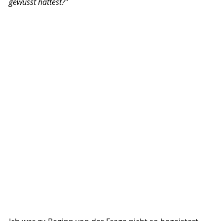
gewusst hättest?
" 