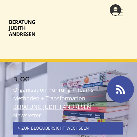
BERATUNG
JUDITH
ANDRESEN
BLOG
Organisation
,
Führung
+
Teams
Methoden
+
Transformation
BERATUNG JUDITH ANDRESEN
Newsletter
> ZUR BLOGÜBERSICHT WECHSELN