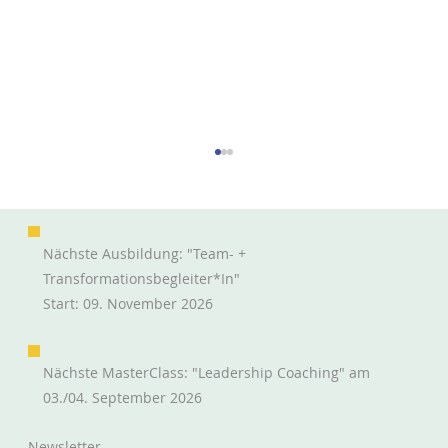
Nächste Ausbildung: "Team- +
Transformationsbegleiter*in"
Start: 09. November 2026
Nächste MasterClass: "Leadership Coaching" am
Die Coachinghaltung zu verlieren geht
03./04. September 2026
schnell. Sie wiederzufinden lohnt sich.
Newsletter