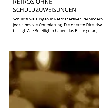
Judith Andresen
9. Feb. 2013
2 Min. Lesezeit
METHODEN
RETROS OHNE
SCHULDZUWEISUNGEN
Schuldzuweisungen in Retrospektiven verhindern
jede sinnvolle Optimierung. Die oberste Direktive
besagt: Alle Beteiligten haben das Beste getan,
was ihnen mit dem damaligen Wissen möglich
war. Der*die Moderator*in sorgt dafür, dass
diese Haltung in jeder Retro von Anfang an gilt,
damit das Team ehrlich Ursachen benennen +
Prozesse verbessern kann.