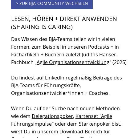
Du bleibst mit Menschen verbunden, die
dieselben Herausforderungen kennen + kannst
Dich mit diesen direkt austauschen. Einmal im
Jahr laden wir zum
BJA-Alumnitreffen
ein.
Auch Organisationen, die
BJA im Abo
nutzen, sind
Teil der Community.
> ZUR BJA-COMMUNITY WECHSELN
LESEN, HÖREN + DIREKT ANWENDEN
(SHARING IS CARING)
Das Wissen des BJA-Teams teilen wir in vielen
Formen, zum Beispiel in unseren
Podcasts
+ in
Fachartikeln + Büchern
.zuletzt Judiths Hanser-
Fachbuch „
Agile Organisationsentwicklung
" (2025)