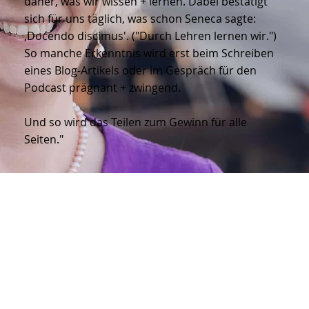
Wir reflektieren regelmäßig unsere Handlungen +
deren Wirkung. Dabei bauen wir Wissen auf.
Dieses Wissen gehört nicht uns allein: Es entsteht
jeden Tag neu in der Arbeit mit unseren
Kund*innen, Partner*innen +
Dienstleister*innen.
Im Sinne echter Zusammenarbeit teilen wir
daher, was wir wissen + lernen. Dabei bestätigt
sich für uns täglich, was schon Seneca sagte:
‚Docendo discimus'. ("Durch Lehren lernen wir.")
So manche Erkenntnis wird erst beim Schreiben
eines Blog-Artikels oder im Gespräch für den
Podcast prägnant + zwingend.
Und so wird das Teilen zum Gewinn für alle
Seiten."