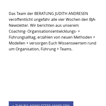
Der BJA-Newsletter hält Dich monatlich auf dem
Laufenden. Zur Begrüßung erhältst Du das sminca-
PDF mit 211 agilen Methoden + Modellen. Die
smincas sind ein kompaktes Nachschlagewerk für
Coaching, Führung + Organisationsentwicklung, das
Du sofort nutzen kannst.
Das Team der BERATUNG JUDITH ANDRESEN
veröffentlicht ungefähr alle vier Wochen den BJA-
Newsletter. Wir berichten aus unserem
Coaching- Organisationsentwicklungs- +
Führungsalltag, erzählen von neuen Methoden +
Modellen + versorgen Euch Wissenswertem rund
um Organisation, Führung + Teams.