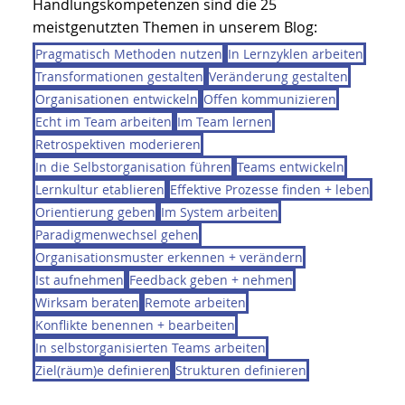
prägen Verhalten stärker als jede offizielle
8
/
8
Kommunikation. Wer sie verändern will, muss sie
zuerst sichtbar machen. Transparenz schafft die
AUS DEM BJA-ARBEITS- + TEAMALLTAG
Basis für Verhaltensalternativen.
WISSEN + KOMPETENZEN ABGREIFEN
Nutze die Tags unseres BJA-Blogs, um gezielt in
die Themen einzusteigen, die Dich
beschäftigen. Die folgenden
Handlungskompetenzen sind die 25
meistgenutzten Themen in unserem Blog:
Pragmatisch Methoden nutzen
In Lernzyklen arbeiten
Transformationen gestalten
Veränderung gestalten
Organisationen entwickeln
Offen kommunizieren
Echt im Team arbeiten
Im Team lernen
Retrospektiven moderieren
In die Selbstorganisation führen
Teams entwickeln
Lernkultur etablieren
Effektive Prozesse finden + leben
Orientierung geben
Im System arbeiten