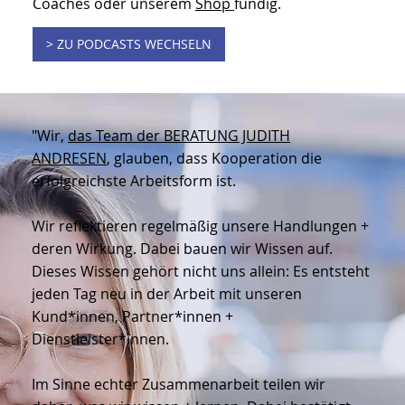
Du findest auf
LinkedIn
regelmäßig Beiträge des
BJA-Teams für Führungskräfte,
Organisationsentwickler*innen + Coaches.
Wenn Du auf der Suche nach neuen Methoden
wie dem
Delegationspoker
,
Kartenset "Agile
Führungsimpulse"
oder dem
Stärkenpoker
bist,
wirst Du in unserem
Download-Bereich
für
Coaches oder unserem
Shop
fündig.
> ZU PODCASTS WECHSELN
"Wir,
das Team der BERATUNG JUDITH
ANDRESEN
, glauben, dass Kooperation die
erfolgreichste Arbeitsform ist.