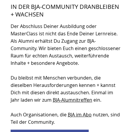
Paradigmenwechsel gehen
Organisationsmuster erkennen + verändern
Ist aufnehmen
Feedback geben + nehmen
Wirksam beraten
Remote arbeiten
Konflikte benennen + bearbeiten
In selbstorganisierten Teams arbeiten
Ziel(räum)e definieren
Strukturen definieren
IN DER BJA-COMMUNITY DRANBLEIBEN
+ WACHSEN
Der Abschluss Deiner Ausbildung oder
MasterClass ist nicht das Ende Deiner Lernreise.
Als Alumni erhältst Du Zugang zur BJA-
Community. Wir bieten Euch einen geschlossener
Raum für echten Austausch, weiterführende
Inhalte + besondere Angebote.