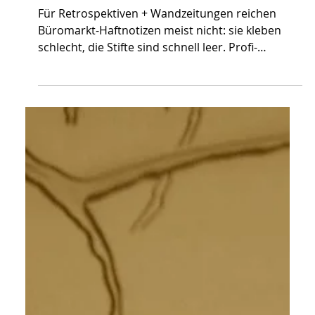
METHODEN
STARTERSET FÜR MODERATION
Für Retrospektiven + Wandzeitungen reichen
Büromarkt-Haftnotizen meist nicht: sie kleben
schlecht, die Stifte sind schnell leer. Profi-
Moderationsmaterial wie Neuland rechnet sich:
hohe Haltbarkeit, nachfüllbare Stifte + wirklich
klebende Moderationskarten. Das empfohlene
Starter-Set für ein Team von zehn Personen
kostet rund 80 Euro brutto + enthält FlipChart-
Stifte, Fineliner + vier Kartenformen.