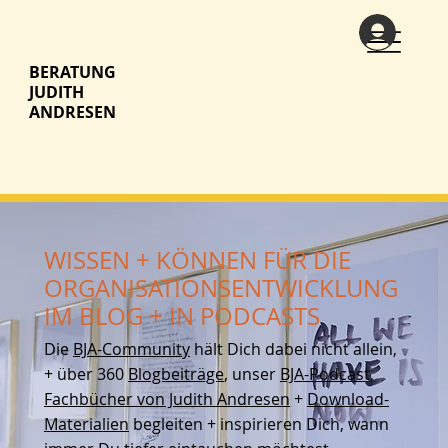
BERATUNG
JUDITH
ANDRESEN
WISSEN + KÖNNEN FÜR DIE
ORGANISATIONSENTWICKLUNG
IM BLOG + IN PODCASTS
Die
BJA-Community
hält Dich dabei nicht allein,
+ über 360
Blogbeiträge
, unser
BJA-Podcast
,
Fachbücher von Judith Andresen
+
Download-
Materialien
begleiten + inspirieren Dich, wann