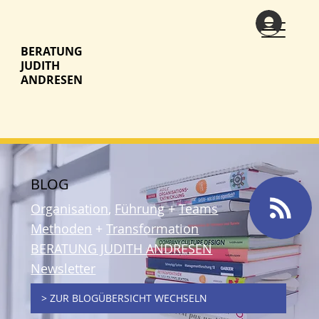
BERATUNG
JUDITH
ANDRESEN
BLOG
Organisation
,
Führung
+
Teams
Methoden
+
Transformation
BERATUNG JUDITH ANDRESEN
Newsletter
> ZUR BLOGÜBERSICHT WECHSELN