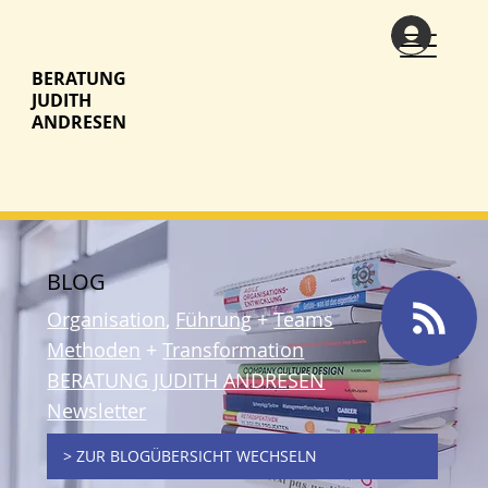
BERATUNG
JUDITH
ANDRESEN
BLOG
Organisation
,
Führung
+
Teams
Methoden
+
Transformation
BERATUNG JUDITH ANDRESEN
Newsletter
> ZUR BLOGÜBERSICHT WECHSELN