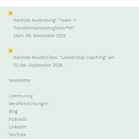
Nächste Ausbildung: "Team- +
Transformationsbegleiter*in"
Start: 09. November 2026
Nächste MasterClass: "Leadership Coaching" am
Mööp: Lernen funktioniert mit Buzzern
03./04. September 2026
besser als mit "Sagt Bescheid"
Newsletter
Community
Veröffentlichungen
Blog
Podcasts
LinkedIn
YouTube