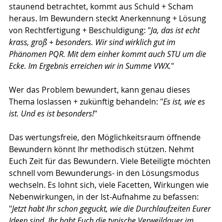
staunend betrachtet, kommt aus Schuld + Scham 
heraus. Im Bewundern steckt Anerkennung + Lösung 
von Rechtfertigung + Beschuldigung: "
Ja, das ist echt 
krass, groß + besonders. Wir sind wirklich gut im 
Phänomen PQR. Mit dem einher kommt auch STU um die 
Ecke. Im Ergebnis erreichen wir in Summe VWX.
" 
Wer das Problem bewundert, kann genau dieses 
Thema loslassen + zukünftig behandeln: "
Es ist, wie es 
ist. Und es ist besonders!
"
Das wertungsfreie, den Möglichkeitsraum öffnende 
Bewundern könnt Ihr methodisch stützen. Nehmt 
Euch Zeit für das Bewundern. Viele Beteiligte möchten 
schnell vom Bewunderungs- in den Lösungsmodus 
wechseln. Es lohnt sich, viele Facetten, Wirkungen wie 
Nebenwirkungen, in der Ist-Aufnahme zu befassen: 
"
Jetzt habt Ihr schon geguckt, wie die Durchlaufzeiten Eurer 
Ideen sind. Ihr habt Euch die typische Verweildauer im 