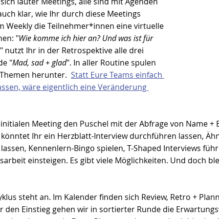
sich lauter Meetings, alle sind mit Agenden 
auch klar, wie Ihr durch diese Meetings 
Weekly die Teilnehmer*innen eine virtuelle 
en: "
Wie komme ich hier an? Und was ist für 
" nutzt Ihr in der Retrospektive alle drei 
e "
Mad, sad + glad
". In aller Routine spulen 
e Themen herunter.  
Statt Eure Teams einfach 
assen, wäre eigentlich eine Veränderung 
m initialen Meeting den Puschel mit der Abfrage von Name +
könntet Ihr ein Herzblatt-Interview durchführen lassen, Ähn
 lassen, Kennenlern-Bingo spielen, T-Shaped Interviews führ
gsarbeit einsteigen. Es gibt viele Möglichkeiten. Und doch ble
lus steht an. Im Kalender finden sich Review, Retro + Plann
ür den Einstieg gehen wir in sortierter Runde die Erwartungs