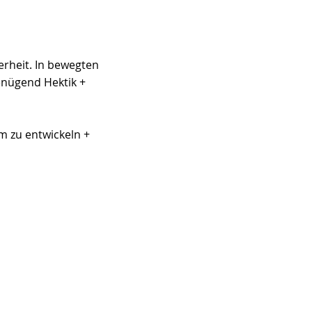
erheit. In bewegten 
enügend Hektik + 
m zu entwickeln + 