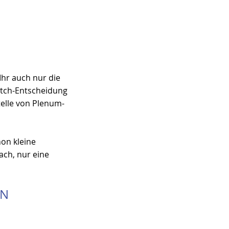
 Ihr auch nur die 
Pitch-Entscheidung 
telle von Plenum-
on kleine 
ach, nur eine 
EN