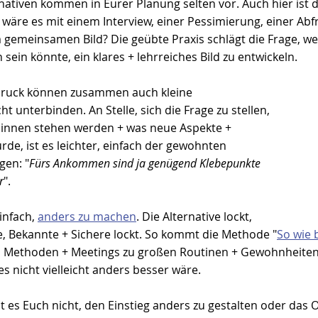
nativen kommen in Eurer Planung selten vor. Auch hier ist 
wäre es mit einem Interview, einer Pessimierung, einer Abf
 gemeinsamen Bild? Die geübte Praxis schlägt die Frage, we
 sein könnte, ein klares + lehrreiches Bild zu entwickeln.
druck können zusammen auch kleine 
t unterbinden. An Stelle, sich die Frage zu stellen, 
innen stehen werden + was neue Aspekte + 
de, ist es leichter, einfach der gewohnten 
gen: "
Fürs Ankommen sind ja genügend Klebepunkte 
r
".
infach, 
anders zu machen
. Die Alternative lockt, 
e, Bekannte + Sichere lockt. So kommt die Methode "
So wie 
 Methoden + Meetings zu großen Routinen + Gewohnheiten 
es nicht vielleicht anders besser wäre.
lt es Euch nicht, den Einstieg anders zu gestalten oder das