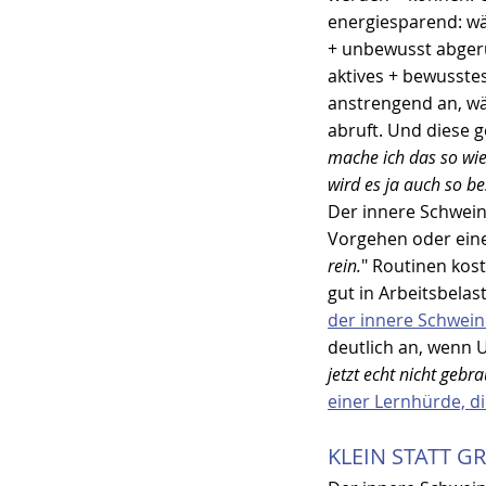
energiesparend: wä
+ unbewusst abgeru
aktives + bewusste
anstrengend an, wä
abruft. Und diese g
mache ich das so wie
wird es ja auch so be
Der innere Schwein
Vorgehen oder eine
rein.
" Routinen kos
gut in Arbeitsbelas
der innere Schwei
deutlich an, wenn 
jetzt echt nicht gebr
einer Lernhürde, di
KLEIN STATT G