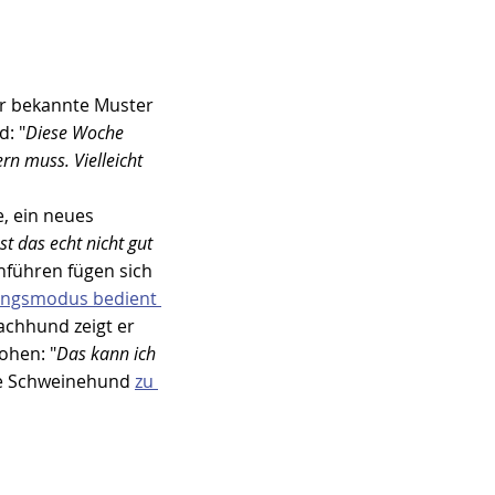
hr bekannte Muster 
d: "
Diese Woche 
n muss. Vielleicht 
, ein neues 
t das echt nicht gut 
hführen fügen sich 
lungsmodus bedient 
achhund zeigt er 
ohen: "
Das kann ich 
re Schweinehund 
zu 