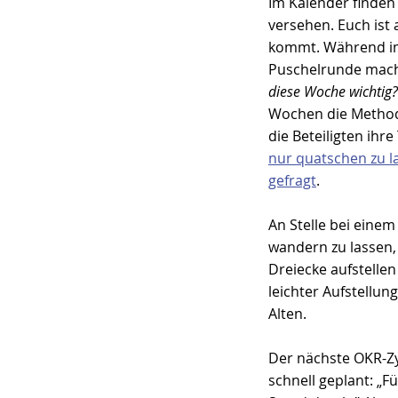
Im Kalender finden 
versehen. Euch ist 
kommt. Während im 
Puschelrunde mach
diese Woche wichtig?
Wochen die Method
die Beteiligten ihr
nur quatschen zu l
gefragt
.
An Stelle bei eine
wandern zu lassen, 
Dreiecke aufstellen
leichter Aufstellun
Alten.
Der nächste OKR-Zyk
schnell geplant: „F