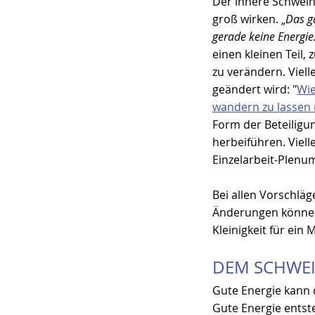
Der innere Schwei
groß wirken. „
Das g
gerade keine Energie
einen kleinen Teil,
zu verändern. Vielle
geändert wird: "
Wie
wandern zu lassen m
Form der Beteiligun
herbeiführen. Viell
Einzelarbeit-Plenum 
Bei allen Vorschlä
Änderungen können g
Kleinigkeit für ein 
DEM SCHWEI
Gute Energie kann 
Gute Energie entst