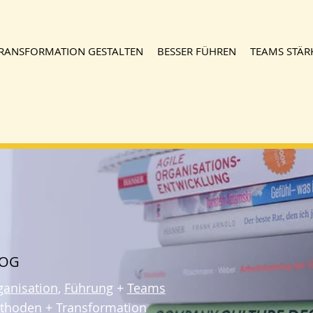
RANSFORMATION GESTALTEN
BESSER FÜHREN
TEAMS STÄR
LOG
ganisation
,
Führung
+
Teams
thoden
+
Transformation