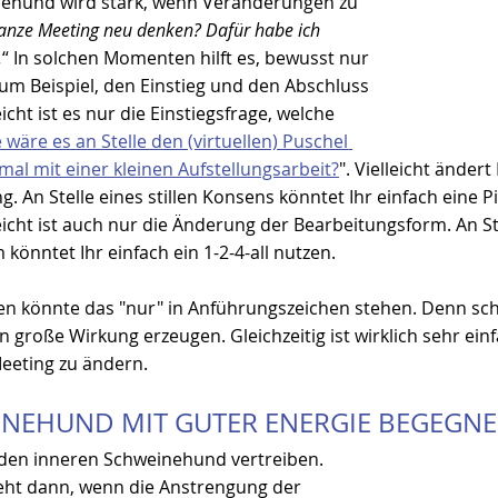
nehund wird stark, wenn Veränderungen zu 
anze Meeting neu denken? Dafür habe ich 
.
“ In solchen Momenten hilft es, bewusst nur 
 zum Beispiel, den Einstieg und den Abschluss 
icht ist es nur die Einstiegsfrage, welche 
 wäre es an Stelle den (virtuellen) Puschel 
al mit einer kleinen Aufstellungsarbeit?
". Vielleicht ändert
g. An Stelle eines stillen Konsens könntet Ihr einfach eine 
eicht ist auch nur die Änderung der Bearbeitungsform. An S
könntet Ihr einfach ein 1-2-4-all nutzen. 
gen könnte das "nur" in Anführungszeichen stehen. Denn sch
roße Wirkung erzeugen. Gleichzeitig ist wirklich sehr einf
Meeting zu ändern. 
NEHUND MIT GUTER ENERGIE BEGEGN
den inneren Schweinehund vertreiben. 
eht dann, wenn die Anstrengung der 