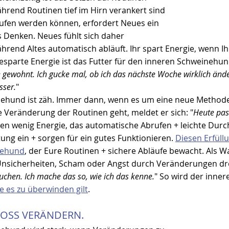
hrend Routinen tief im Hirn verankert sind 
fen werden können, erfordert Neues ein 
s Denken. Neues fühlt sich daher 
hrend Altes automatisch abläuft. Ihr spart Energie, wenn I
esparte Energie ist das Futter für den inneren Schweinehun
 gewohnt. Ich gucke mal, ob ich das nächste Woche wirklich änder
sser.
"
ehund ist zäh. Immer dann, wenn es um eine neue Methode
 Veränderung der Routinen geht, meldet er sich: "
Heute pass
ten wenig Energie, das automatische Abrufen + leichte Durc
tung ein + sorgen für ein gutes Funktionieren. 
Diesen Erfül
nehund
, der Eure Routinen + sichere Abläufe bewacht. Als W
Unsicherheiten, Scham oder Angst durch Veränderungen dr
auchen. Ich mache das so, wie ich das kenne.
" So wird der inne
e es zu überwinden gilt
.
ROSS VERÄNDERN.