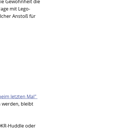
die Gewohnheit die 
rage mit Lego-
lcher Anstoß für 
beim letzten Mal" 
werden, bleibt 
 OKR-Huddle oder 