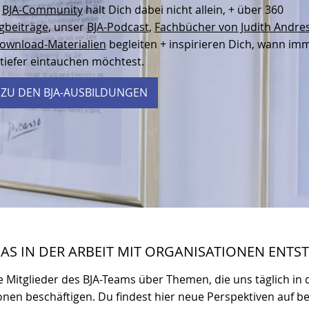
e
BJA-Community
hält Dich dabei nicht allein, + über 360
gbeiträge
, unser
BJA-Podcast
,
Fachbücher von Judith Andre
ownload-Materialien
begleiten + inspirieren Dich, wann im
tiefer eintauchen möchtest.
 ZU DEN BJA-AUSBILDUNGEN
DAS IN DER ARBEIT MIT ORGANISATIONEN ENTS
e Mitglieder des BJA-Teams über Themen, die uns täglich in 
onen beschäftigen. Du findest hier neue Perspektiven auf 