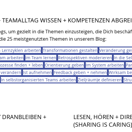
 + TEAMALLTAG WISSEN + KOMPETENZEN ABGRE
gs, um gezielt in die Themen einzusteigen, die Dich beschäf
ie 25 meistgenutzten Themen in unserem Blog:
n Lernzyklen arbeiten
Transformationen gestalten
Veränderung ges
eam arbeiten
Im Team lernen
Retrospektiven moderieren
In die Se
rozesse finden + leben
Orientierung geben
Im System arbeiten
Pa
 verändern
Ist aufnehmen
Feedback geben + nehmen
Wirksam be
In selbstorganisierten Teams arbeiten
Ziel(räum)e definieren
Stru
 DRANBLEIBEN +
LESEN, HÖREN + DI
(SHARING IS CARING