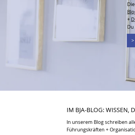
Di
Blo
+
D
Du 
>
IM BJA-BLOG: WISSEN, 
In unserem Blog schreiben all
Führungskräften + Organisati