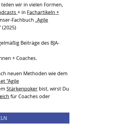
teilen wir in vielen Formen,
odcasts
+ in
Fachartikeln +
Hanser-Fachbuch „
Agile
" (2025)
gelmäßig Beiträge des BJA-
,
innen + Coaches.
ach neuen Methoden wie dem
et "Agile
dem
Stärkenpoker
bist, wirst Du
eich
für Coaches oder
ELN