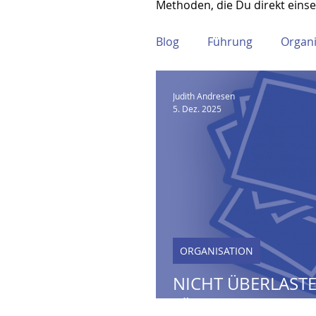
Methoden, die Du direkt einse
Blog
Führung
Organi
Judith Andresen
5. Dez. 2025
ORGANISATION
NICHT ÜBERLAST
"ÜBERBLOCKIERT