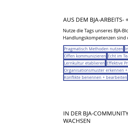
AUS DEM BJA-ARBEITS-
Nutze die Tags unseres BJA-Blo
Handlungskompetenzen sind d
Pragmatisch Methoden nutzen
I
Offen kommunizieren
Echt im T
Lernkultur etablieren
Effektive P
Organisationsmuster erkennen +
Konflikte benennen + bearbeiten
IN DER BJA-COMMUNITY
WACHSEN