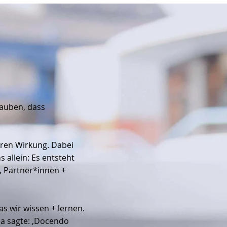
lauben, dass
eren Wirkung. Dabei
 allein: Es entsteht
, Partner*innen +
s wir wissen + lernen.
ca sagte: ‚Docendo