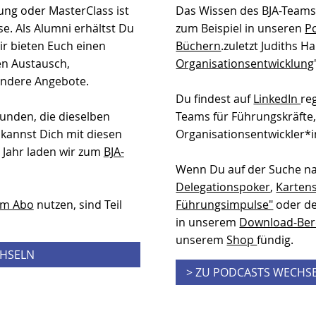
ung oder MasterClass ist
Das Wissen des BJA-Teams 
se. Als Alumni erhältst Du
zum Beispiel in unseren
P
r bieten Euch einen
Büchern
.zuletzt Judiths 
en Austausch,
Organisationsentwicklung
ondere Angebote.
Du findest auf
LinkedIn
re
unden, die dieselben
Teams für Führungskräfte
kannst Dich mit diesen
Organisationsentwickler*
 Jahr laden wir zum
BJA-
Wenn Du auf der Suche n
Delegationspoker
,
Kartens
im Abo
nutzen, sind Teil
Führungsimpulse"
oder 
in unserem
Download-Ber
unserem
Shop
fündig.
CHSELN
> ZU PODCASTS WECHS