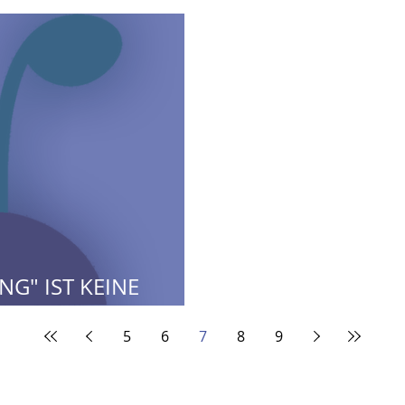
NG" IST KEINE
GIE!
5
6
7
8
9