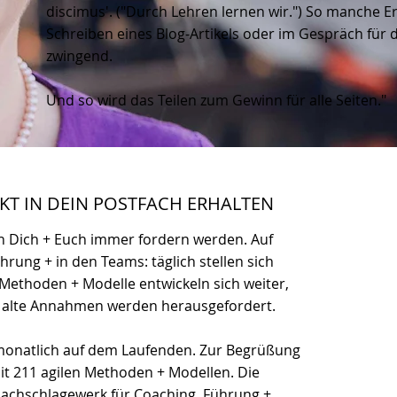
discimus'. ("Durch Lehren lernen wir.") So manche E
Schreiben eines Blog-Artikels oder im Gespräch für
zwingend.
Und so wird das Teilen zum Gewinn für alle Seiten."
EKT IN DEIN POSTFACH ERHALTEN
 Dich + Euch immer fordern werden. Auf
rung + in den Teams: täglich stellen sich
Methoden + Modelle entwickeln sich weiter,
, alte Annahmen werden herausgefordert.
 monatlich auf dem Laufenden. Zur Begrüßung
it 211 agilen Methoden + Modellen. Die
achschlagewerk für Coaching, Führung +