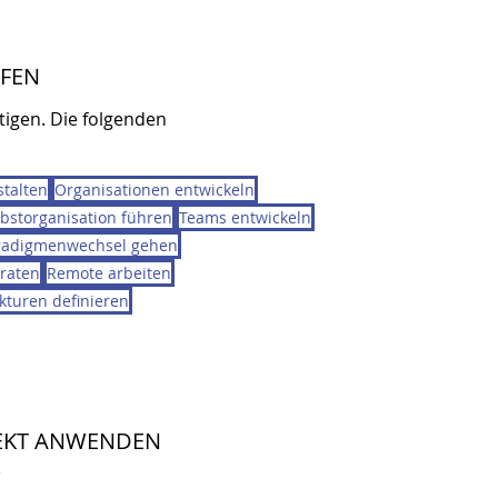
IFEN
tigen. Die folgenden
talten
Organisationen entwickeln
lbstorganisation führen
Teams entwickeln
radigmenwechsel gehen
raten
Remote arbeiten
kturen definieren
REKT ANWENDEN
)