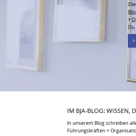
Di
Blo
+
D
Du 
>
IM BJA-BLOG: WISSEN, 
In unserem Blog schreiben all
Führungskräften + Organisati