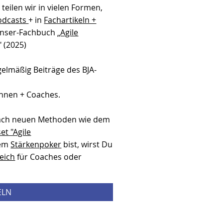
teilen wir in vielen Formen,
odcasts
+ in
Fachartikeln +
Hanser-Fachbuch „
Agile
" (2025)
gelmäßig Beiträge des BJA-
,
innen + Coaches.
ach neuen Methoden wie dem
et "Agile
dem
Stärkenpoker
bist, wirst Du
eich
für Coaches oder
ELN