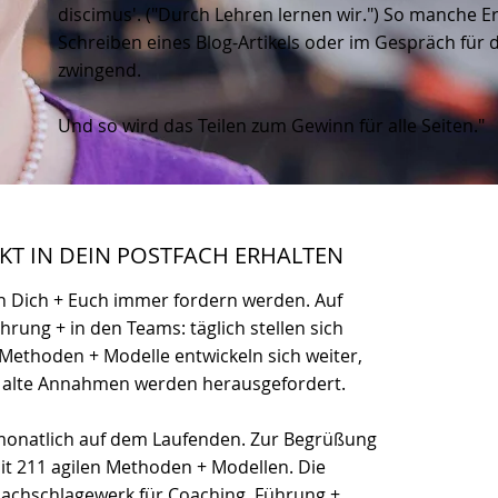
discimus'. ("Durch Lehren lernen wir.") So manche E
Schreiben eines Blog-Artikels oder im Gespräch für
zwingend.
Und so wird das Teilen zum Gewinn für alle Seiten."
EKT IN DEIN POSTFACH ERHALTEN
 Dich + Euch immer fordern werden. Auf
rung + in den Teams: täglich stellen sich
Methoden + Modelle entwickeln sich weiter,
, alte Annahmen werden herausgefordert.
 monatlich auf dem Laufenden. Zur Begrüßung
it 211 agilen Methoden + Modellen. Die
achschlagewerk für Coaching, Führung +