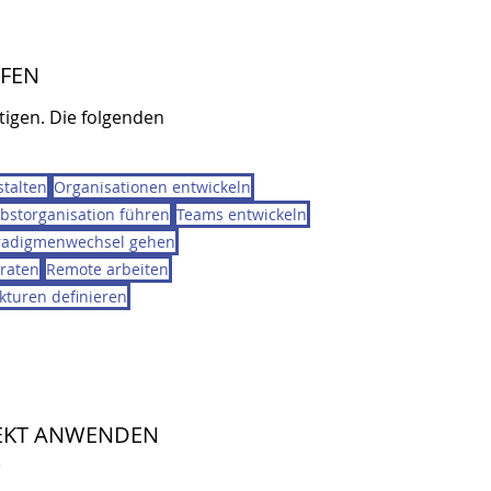
IFEN
tigen. Die folgenden
talten
Organisationen entwickeln
lbstorganisation führen
Teams entwickeln
radigmenwechsel gehen
raten
Remote arbeiten
kturen definieren
REKT ANWENDEN
)