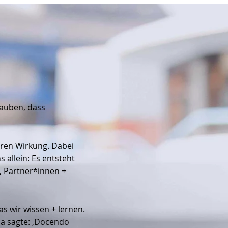
lauben, dass
eren Wirkung. Dabei
 allein: Es entsteht
, Partner*innen +
s wir wissen + lernen.
ca sagte: ‚Docendo