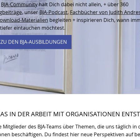
e
BJA-Community
hält Dich dabei nicht allein, + über 360
gbeiträge
, unser
BJA-Podcast
,
Fachbücher von Judith Andre
ownload-Materialien
begleiten + inspirieren Dich, wann im
tiefer eintauchen möchtest.
 ZU DEN BJA-AUSBILDUNGEN
DAS IN DER ARBEIT MIT ORGANISATIONEN ENTS
e Mitglieder des BJA-Teams über Themen, die uns täglich in 
onen beschäftigen. Du findest hier neue Perspektiven auf 