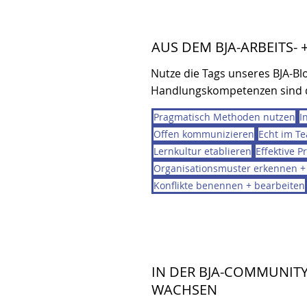
AUS DEM BJA-ARBEITS-
Nutze die Tags unseres BJA-Blo
Handlungskompetenzen sind d
Pragmatisch Methoden nutzen
I
Offen kommunizieren
Echt im T
Lernkultur etablieren
Effektive P
Organisationsmuster erkennen +
Konflikte benennen + bearbeiten
IN DER BJA-COMMUNITY
WACHSEN