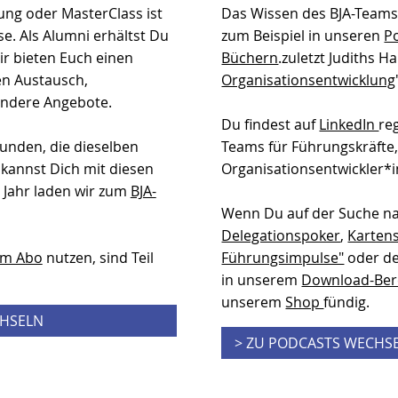
ung oder MasterClass ist
Das Wissen des BJA-Teams 
se. Als Alumni erhältst Du
zum Beispiel in unseren
P
r bieten Euch einen
Büchern
.zuletzt Judiths 
en Austausch,
Organisationsentwicklung
ondere Angebote.
Du findest auf
LinkedIn
re
unden, die dieselben
Teams für Führungskräfte
kannst Dich mit diesen
Organisationsentwickler*
 Jahr laden wir zum
BJA-
Wenn Du auf der Suche n
Delegationspoker
,
Kartens
im Abo
nutzen, sind Teil
Führungsimpulse"
oder 
in unserem
Download-Ber
unserem
Shop
fündig.
CHSELN
> ZU PODCASTS WECHS