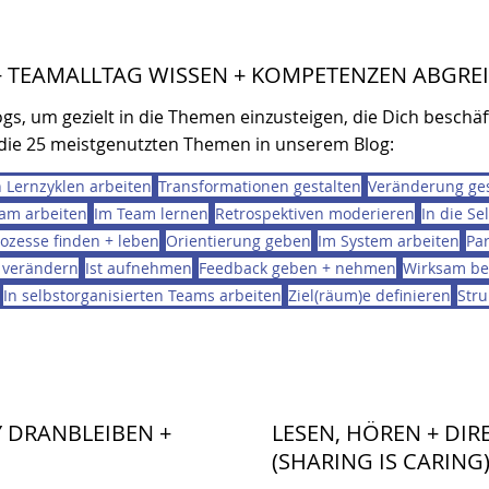
 + TEAMALLTAG WISSEN + KOMPETENZEN ABGRE
gs, um gezielt in die Themen einzusteigen, die Dich beschäf
ie 25 meistgenutzten Themen in unserem Blog:
n Lernzyklen arbeiten
Transformationen gestalten
Veränderung ges
eam arbeiten
Im Team lernen
Retrospektiven moderieren
In die Se
rozesse finden + leben
Orientierung geben
Im System arbeiten
Pa
 verändern
Ist aufnehmen
Feedback geben + nehmen
Wirksam be
In selbstorganisierten Teams arbeiten
Ziel(räum)e definieren
Stru
 DRANBLEIBEN +
LESEN, HÖREN + DI
(SHARING IS CARING