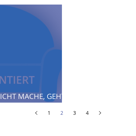
ICHT MACHE, GEHT
"
1
2
3
4