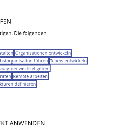
IFEN
tigen. Die folgenden
talten
Organisationen entwickeln
lbstorganisation führen
Teams entwickeln
radigmenwechsel gehen
raten
Remote arbeiten
kturen definieren
REKT ANWENDEN
)