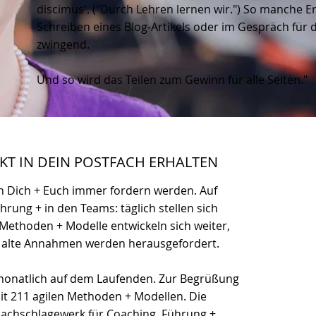
discimus'. ("Durch Lehren lernen wir.") So manche E
Schreiben eines Blog-Artikels oder im Gespräch für
zwingend.
Und so wird das Teilen zum Gewinn für alle Seiten."
EKT IN DEIN POSTFACH ERHALTEN
 Dich + Euch immer fordern werden. Auf
rung + in den Teams: täglich stellen sich
Methoden + Modelle entwickeln sich weiter,
, alte Annahmen werden herausgefordert.
 monatlich auf dem Laufenden. Zur Begrüßung
it 211 agilen Methoden + Modellen. Die
achschlagewerk für Coaching, Führung +