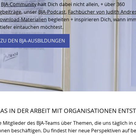
e
BJA-Community
hält Dich dabei nicht allein, + über 360
gbeiträge
, unser
BJA-Podcast
,
Fachbücher von Judith Andre
ownload-Materialien
begleiten + inspirieren Dich, wann im
tiefer eintauchen möchtest.
 ZU DEN BJA-AUSBILDUNGEN
DAS IN DER ARBEIT MIT ORGANISATIONEN ENTS
e Mitglieder des BJA-Teams über Themen, die uns täglich in 
onen beschäftigen. Du findest hier neue Perspektiven auf 