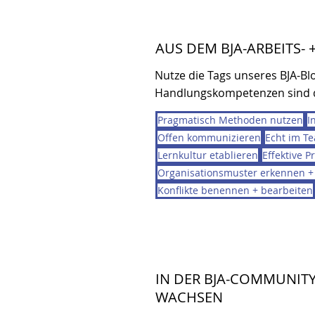
AUS DEM BJA-ARBEITS-
Nutze die Tags unseres BJA-Blo
Handlungskompetenzen sind d
Pragmatisch Methoden nutzen
I
Offen kommunizieren
Echt im T
Lernkultur etablieren
Effektive P
Organisationsmuster erkennen +
Konflikte benennen + bearbeiten
IN DER BJA-COMMUNITY
WACHSEN