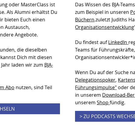
ung oder MasterClass ist
Das Wissen des BJA-Teams 
se. Als Alumni erhältst Du
zum Beispiel in unseren
P
r bieten Euch einen
Büchern
.zuletzt Judiths 
en Austausch,
Organisationsentwicklung
ondere Angebote.
Du findest auf
LinkedIn
re
unden, die dieselben
Teams für Führungskräfte
kannst Dich mit diesen
Organisationsentwickler*
 Jahr laden wir zum
BJA-
Wenn Du auf der Suche n
Delegationspoker
,
Kartens
im Abo
nutzen, sind Teil
Führungsimpulse"
oder 
in unserem
Download-Ber
unserem
Shop
fündig.
CHSELN
> ZU PODCASTS WECHS