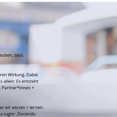
lauben, dass
eren Wirkung. Dabei
 allein: Es entsteht
, Partner*innen +
s wir wissen + lernen.
ca sagte: ‚Docendo