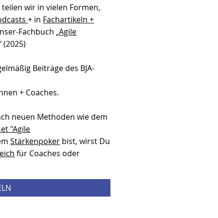
teilen wir in vielen Formen,
odcasts
+ in
Fachartikeln +
Hanser-Fachbuch „
Agile
" (2025)
gelmäßig Beiträge des BJA-
,
innen + Coaches.
ach neuen Methoden wie dem
et "Agile
dem
Stärkenpoker
bist, wirst Du
eich
für Coaches oder
ELN