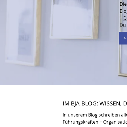
Di
Blo
+
D
Du 
>
IM BJA-BLOG: WISSEN, 
In unserem Blog schreiben all
Führungskräften + Organisati