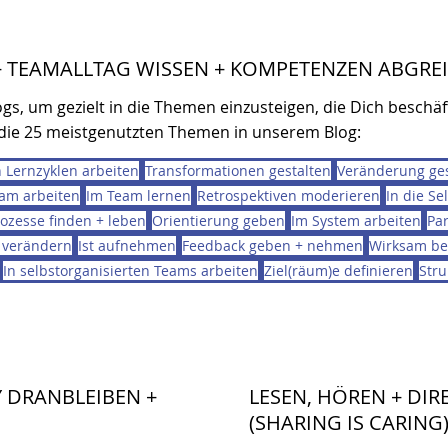
 + TEAMALLTAG WISSEN + KOMPETENZEN ABGRE
gs, um gezielt in die Themen einzusteigen, die Dich beschäf
ie 25 meistgenutzten Themen in unserem Blog:
n Lernzyklen arbeiten
Transformationen gestalten
Veränderung ges
eam arbeiten
Im Team lernen
Retrospektiven moderieren
In die Se
rozesse finden + leben
Orientierung geben
Im System arbeiten
Pa
 verändern
Ist aufnehmen
Feedback geben + nehmen
Wirksam be
In selbstorganisierten Teams arbeiten
Ziel(räum)e definieren
Stru
 DRANBLEIBEN +
LESEN, HÖREN + DI
(SHARING IS CARING